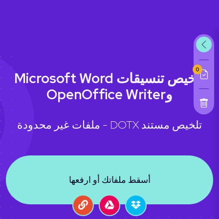
0
تلخيص تنسيقات Microsoft Word
وOpenOffice Writer
تلخيص مستند DOTX - ملفات غير محدودة
أسقط ملفاتك أو ارفعها