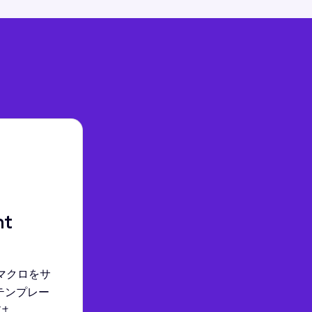
nt
マクロをサ
nt テンプレー
は