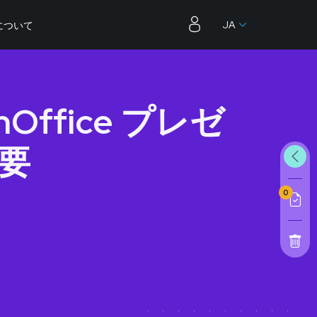
JA
について
enOffice プレゼ
要
0