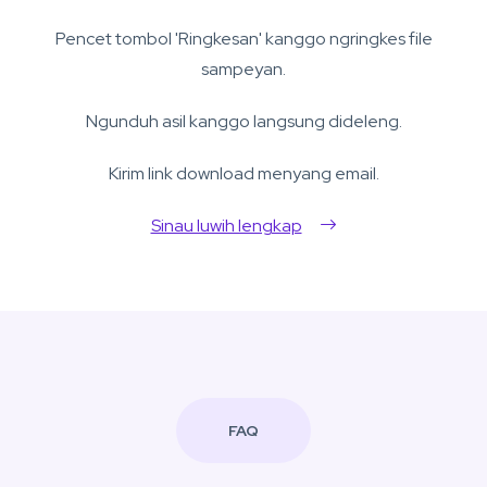
Pencet tombol 'Ringkesan' kanggo ngringkes file
sampeyan.
Ngunduh asil kanggo langsung dideleng.
Kirim link download menyang email.
Sinau luwih lengkap
FAQ