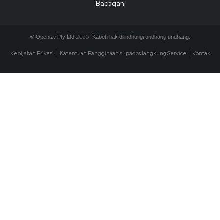
Babagan
2025
© Openize Pty Ltd
. Kabeh hak dilindhungi undhang-undhang.
Kebijakan Privasi
Katentuan Pangginaan supados langkung Service
Kontak