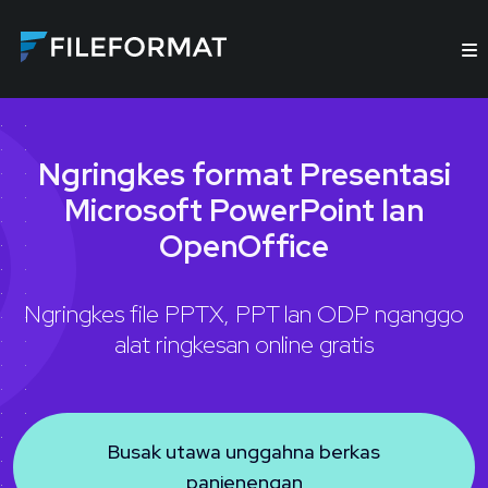
Ngringkes format Presentasi
Microsoft PowerPoint lan
OpenOffice
Ngringkes file PPTX, PPT lan ODP nganggo
alat ringkesan online gratis
Busak utawa unggahna berkas
panjenengan