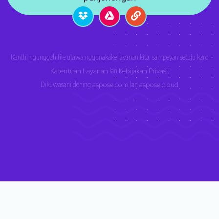
Kanthi ngunggah file utawa nggunakake layanan kita, sampeyan setuju karo
Katentuan Layanan
lan
Kebijakan Privasi
.
Dikuwasani dening
aspose.com
lan
aspose.cloud