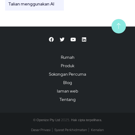
Talian menggunakan AI
Rumah
Produk
Sokongan Percuma
Blog
laman web
Tentang
2025
© Openize Pty Ltd
. Hak cipta terpelihara.
Dasar Privasi
Syarat Perkhidmatan
Kenalan