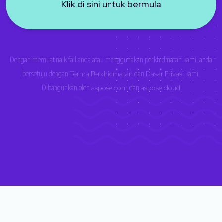
Klik di sini untuk bermula
Dengan memuat naik fail anda atau menggunakan perkhidmatan kami, anda
bersetuju dengan
Terma Perkhidmatan
dan
Dasar Privasi
kami.
Dibangunkan oleh
aspose.com
dan
aspose.cloud