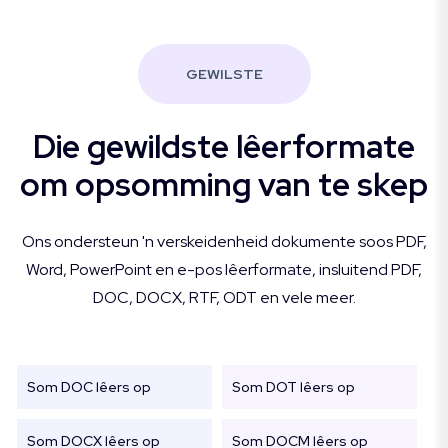
GEWILSTE
Die gewildste lêerformate
om opsomming van te skep
Ons ondersteun 'n verskeidenheid dokumente soos PDF,
Word, PowerPoint en e-pos lêerformate, insluitend PDF,
DOC, DOCX, RTF, ODT en vele meer.
Som DOC lêers op
Som DOT lêers op
Som DOCX lêers op
Som DOCM lêers op