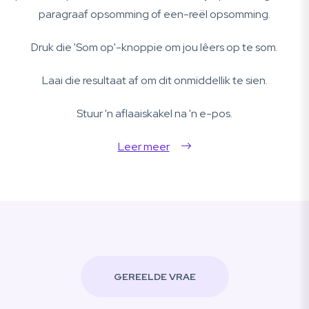
paragraaf opsomming of een-reël opsomming.
Druk die 'Som op'-knoppie om jou lêers op te som.
Laai die resultaat af om dit onmiddellik te sien.
Stuur 'n aflaaiskakel na 'n e-pos.
Leer meer
GEREELDE VRAE