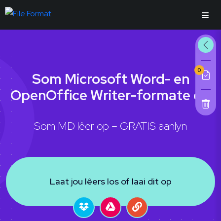
0
Som Microsoft Word- en
OpenOffice Writer-formate op
Som MD lêer op – GRATIS aanlyn
Laat jou lêers los of laai dit op