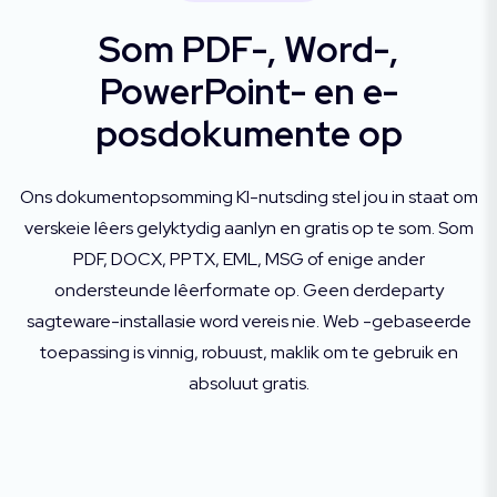
Som PDF-, Word-,
PowerPoint- en e-
posdokumente op
Ons dokumentopsomming KI-nutsding stel jou in staat om
verskeie lêers gelyktydig aanlyn en gratis op te som. Som
PDF, DOCX, PPTX, EML, MSG of enige ander
ondersteunde lêerformate op. Geen derdeparty
sagteware-installasie word vereis nie. Web -gebaseerde
toepassing is vinnig, robuust, maklik om te gebruik en
absoluut gratis.