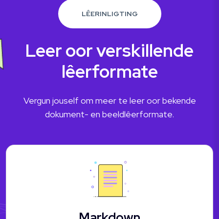
LÊERINLIGTING
Leer oor verskillende
lêerformate
Vergun jouself om meer te leer oor bekende
dokument- en beeldlêerformate.
Markdown