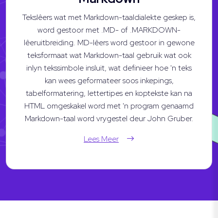
Tekslêers wat met Markdown-taaldialekte geskep is,
word gestoor met .MD- of .MARKDOWN-
lêeruitbreiding. MD-lêers word gestoor in gewone
teksformaat wat Markdown-taal gebruik wat ook
inlyn tekssimbole insluit, wat definieer hoe 'n teks
kan wees geformateer soos inkepings,
tabelformatering, lettertipes en koptekste kan na
HTML omgeskakel word met 'n program genaamd
Markdown-taal word vrygestel deur John Gruber.
Lees Meer