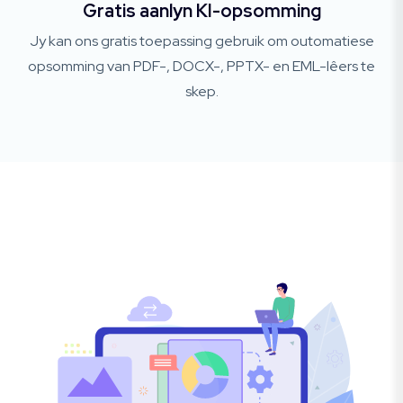
Gratis aanlyn KI-opsomming
Jy kan ons gratis toepassing gebruik om outomatiese
opsomming van PDF-, DOCX-, PPTX- en EML-lêers te
skep.