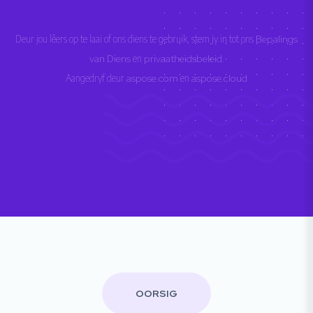
Deur jou lêers op te laai of ons diens te gebruik, stem jy in tot ons
Bepalings
van Diens
en
privaatheidsbeleid
.
Aangedryf deur
aspose.com
en
aspose.cloud
OORSIG