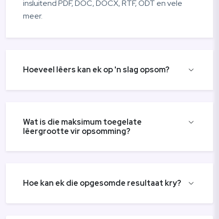
insluitend PDF, DOC, DOCX, RTF, ODT en vele
meer.
Hoeveel lêers kan ek op 'n slag opsom?
Wat is die maksimum toegelate
lêergrootte vir opsomming?
Hoe kan ek die opgesomde resultaat kry?