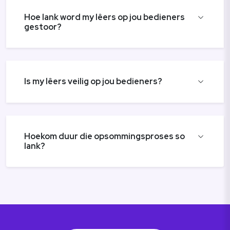
Hoe lank word my lêers op jou bedieners
gestoor?
Is my lêers veilig op jou bedieners?
Hoekom duur die opsommingsproses so
lank?