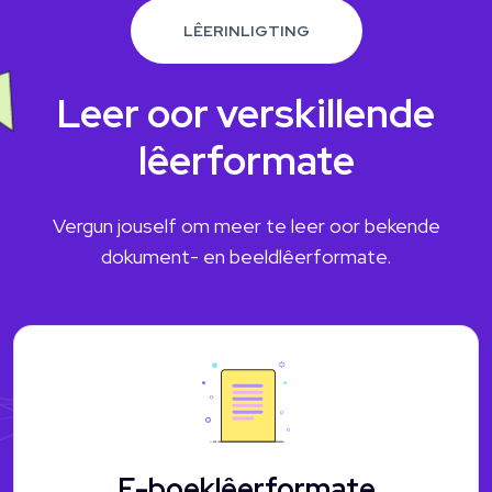
LÊERINLIGTING
Leer oor verskillende
lêerformate
Vergun jouself om meer te leer oor bekende
dokument- en beeldlêerformate.
E-boeklêerformate