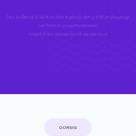
Deur jou lêers op te laai of ons diens te gebruik, stem jy in tot ons
Bepalings
van Diens
en
privaatheidsbeleid
.
Aangedryf deur
aspose.com
en
aspose.cloud
OORSIG