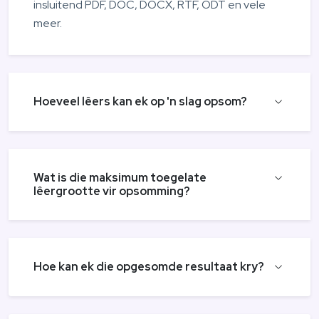
insluitend PDF, DOC, DOCX, RTF, ODT en vele
meer.
Hoeveel lêers kan ek op 'n slag opsom?
Wat is die maksimum toegelate
lêergrootte vir opsomming?
Hoe kan ek die opgesomde resultaat kry?