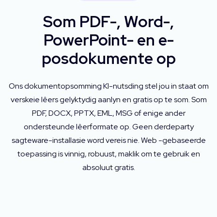
Som PDF-, Word-,
PowerPoint- en e-
posdokumente op
Ons dokumentopsomming KI-nutsding stel jou in staat om
verskeie lêers gelyktydig aanlyn en gratis op te som. Som
PDF, DOCX, PPTX, EML, MSG of enige ander
ondersteunde lêerformate op. Geen derdeparty
sagteware-installasie word vereis nie. Web -gebaseerde
toepassing is vinnig, robuust, maklik om te gebruik en
absoluut gratis.