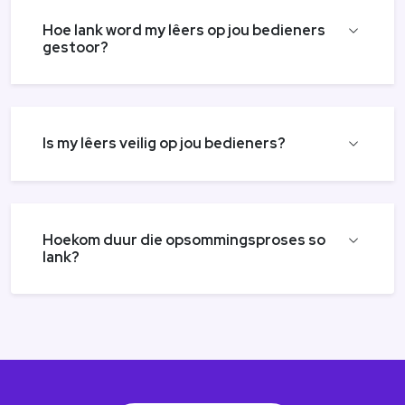
Hoe lank word my lêers op jou bedieners
gestoor?
Is my lêers veilig op jou bedieners?
Hoekom duur die opsommingsproses so
lank?