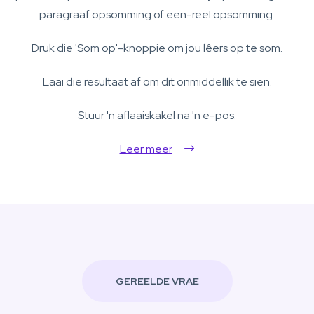
paragraaf opsomming of een-reël opsomming.
Druk die 'Som op'-knoppie om jou lêers op te som.
Laai die resultaat af om dit onmiddellik te sien.
Stuur 'n aflaaiskakel na 'n e-pos.
Leer meer
GEREELDE VRAE