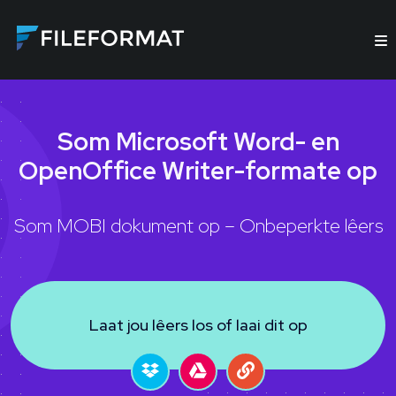
Som Microsoft Word- en
OpenOffice Writer-formate op
Som MOBI dokument op – Onbeperkte lêers
Laat jou lêers los of laai dit op