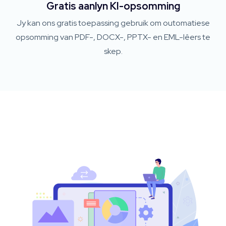
Gratis aanlyn KI-opsomming
Jy kan ons gratis toepassing gebruik om outomatiese
opsomming van PDF-, DOCX-, PPTX- en EML-lêers te
skep.