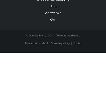
Blog
Webwerwe
Oor
2025
© Openize Pty Ltd
. Alle regte voorbehou.
Privaatheidsbeleid
Diensbepalings
Kontak