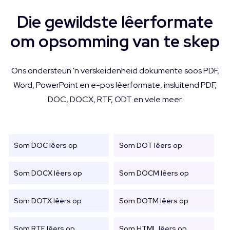
Die gewildste lêerformate
om opsomming van te skep
Ons ondersteun 'n verskeidenheid dokumente soos PDF,
Word, PowerPoint en e-pos lêerformate, insluitend PDF,
DOC, DOCX, RTF, ODT en vele meer.
Som DOC lêers op
Som DOT lêers op
Som DOCX lêers op
Som DOCM lêers op
Som DOTX lêers op
Som DOTM lêers op
Som RTF lêers op
Som HTML lêers op