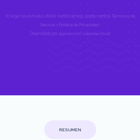
Al cargar sus archivos o utilizar nuestro servicio, acepta nuestros
Términos de
Servicio
y
Política de Privacidad
.
Desarrollado por
aspose.com
y
aspose.cloud
RESUMEN