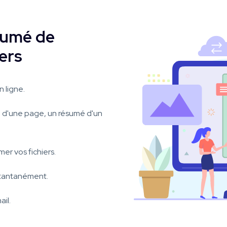
sumé de
ers
 ligne.
 d'une page, un résumé d'un
er vos fichiers.
nstantanément.
il.