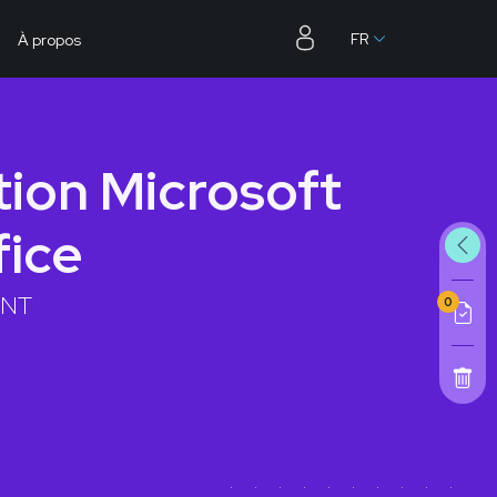
FR
À propos
tion Microsoft
fice
ENT
0