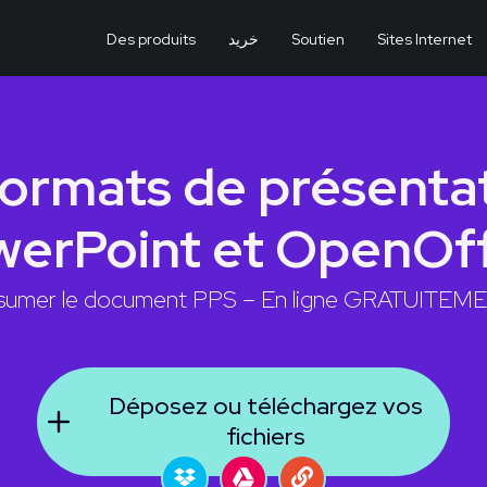
Des produits
خرید
Soutien
Sites Internet
ormats de présenta
erPoint et OpenOf
sumer le document PPS – En ligne GRATUITEM
Déposez ou téléchargez vos
fichiers