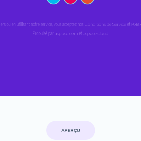
iers ou en utilisant notre service, vous acceptez nos
Conditions de Service
et
Polit
Propulsé par
aspose.com
et
aspose.cloud
APERÇU