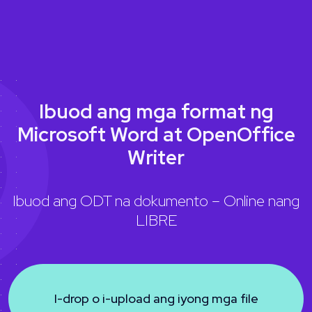
Ibuod ang mga format ng
Microsoft Word at OpenOffice
Writer
Ibuod ang ODT na dokumento – Online nang
LIBRE
I-drop o i-upload ang iyong mga file