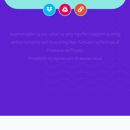
Sa pamamagitan ng pag-upload ng iyong mga file o paggamit ng aming
serbisyo sumasang-ayon ka sa aming
Mga Tuntunin ng Serbisyo
at
Patakaran sa Privacy
.
Pinapatakbo ng
aspose.com
at
aspose.cloud