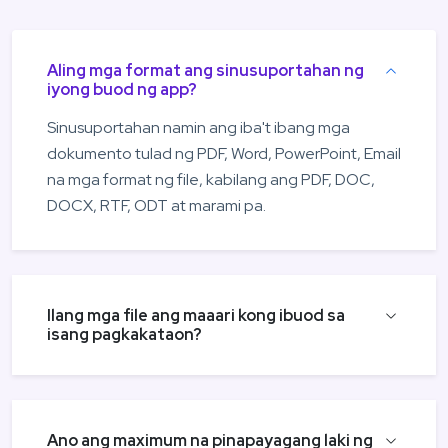
Aling mga format ang sinusuportahan ng
iyong buod ng app?
Sinusuportahan namin ang iba't ibang mga
dokumento tulad ng PDF, Word, PowerPoint, Email
na mga format ng file, kabilang ang PDF, DOC,
DOCX, RTF, ODT at marami pa.
Ilang mga file ang maaari kong ibuod sa
isang pagkakataon?
Ano ang maximum na pinapayagang laki ng