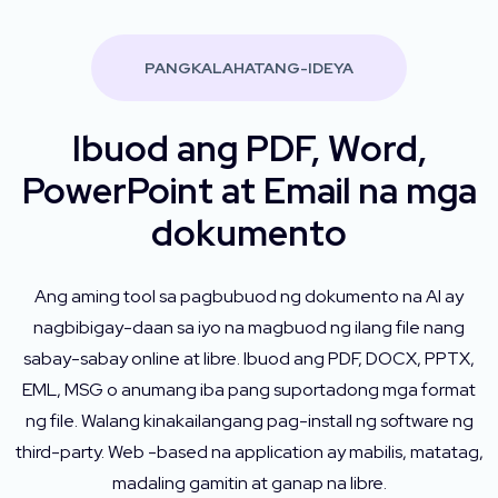
PANGKALAHATANG-IDEYA
Ibuod ang PDF, Word,
PowerPoint at Email na mga
dokumento
Ang aming tool sa pagbubuod ng dokumento na AI ay
nagbibigay-daan sa iyo na magbuod ng ilang file nang
sabay-sabay online at libre. Ibuod ang PDF, DOCX, PPTX,
EML, MSG o anumang iba pang suportadong mga format
ng file. Walang kinakailangang pag-install ng software ng
third-party. Web -based na application ay mabilis, matatag,
madaling gamitin at ganap na libre.