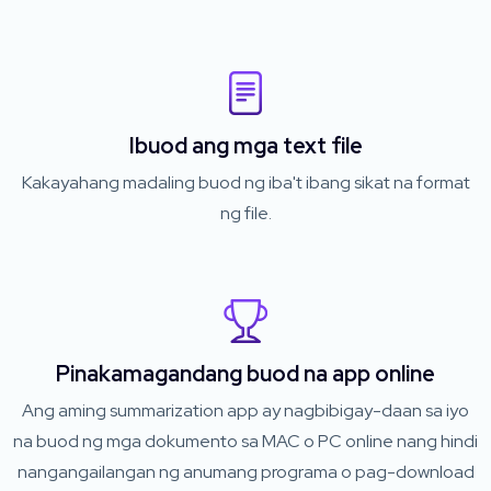
Ibuod ang mga text file
Kakayahang madaling buod ng iba't ibang sikat na format
ng file.
Pinakamagandang buod na app online
Ang aming summarization app ay nagbibigay-daan sa iyo
na buod ng mga dokumento sa MAC o PC online nang hindi
nangangailangan ng anumang programa o pag-download