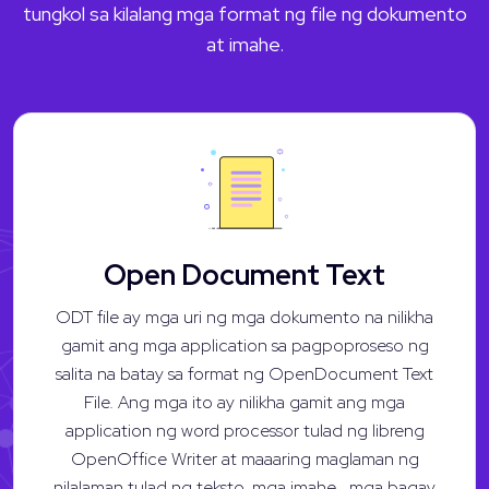
tungkol sa kilalang mga format ng file ng dokumento
at imahe.
Open Document Text
ODT file ay mga uri ng mga dokumento na nilikha
gamit ang mga application sa pagpoproseso ng
salita na batay sa format ng OpenDocument Text
File. Ang mga ito ay nilikha gamit ang mga
application ng word processor tulad ng libreng
OpenOffice Writer at maaaring maglaman ng
nilalaman tulad ng teksto, mga imahe , mga bagay