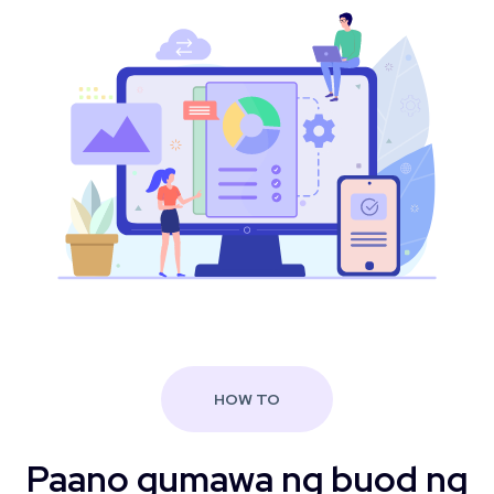
HOW TO
Paano gumawa ng buod ng