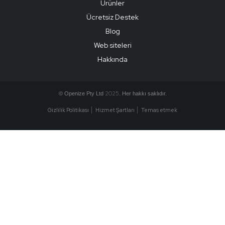
Ürünler
Ücretsiz Destek
Blog
Web siteleri
Hakkında
2025
© Openize Pty Ltd
. Her hakkı saklıdır.
Gizlilik Politikası
Hizmet Şartları
Temas etmek