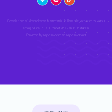
Dosyalarınızı yükleyerek veya hizmetimizi kullanarak
Şartlarımızı kabul
etmiş olursunuz. Hizmet
ve
Gizlilik Politikası
.
Powered by
aspose.com
ve
aspose.cloud