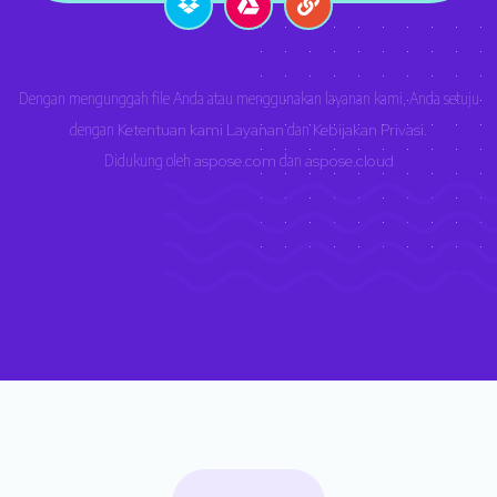
Dengan mengunggah file Anda atau menggunakan layanan kami, Anda setuju
dengan
Ketentuan kami Layanan
dan
Kebijakan Privasi
.
Didukung oleh
aspose.com
dan
aspose.cloud