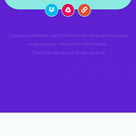
Dosyalarınızı yükleyerek veya hizmetimizi kullanarak
Şartlarımızı kabul
etmiş olursunuz. Hizmet
ve
Gizlilik Politikası
.
Powered by
aspose.com
ve
aspose.cloud