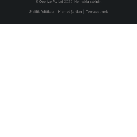
2025
© Openize Pty Ltd
. Her hakkı saklıdır.
Gizlilik Politikası
Hizmet Şartları
Temas etmek