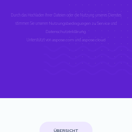
Durch das Hochladen Ihrer Dateien oder die Nutzung unseres Dienstes
stimmen Sie unseren
Nutzungsbedingungen zu Service
und
Datenschutzerklärung
.
Unterstützt von
aspose.com
und
aspose.cloud
ÜBERSICHT