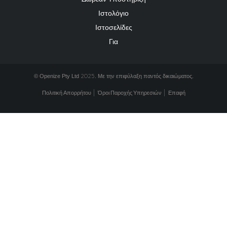
Ιστολόγιο
Ιστοσελίδες
Για
2025
© Openize Pty Ltd
. Με την επιφύλαξη παντός δικαιώματος.
Πολιτική Απορρήτου
Όροι Παροχής Υπηρεσιών
Επαφή