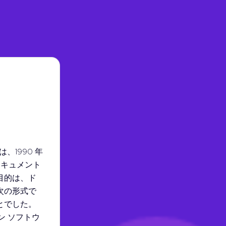
) は、1990 年
たドキュメント
目的は、ド
次の形式で
とでした。
ン ソフトウ