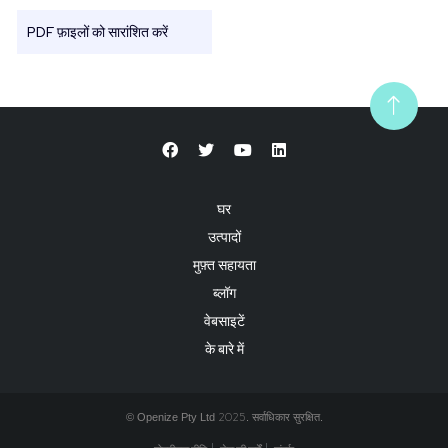
PDF फ़ाइलों को सारांशित करें
घर
उत्पादों
मुफ़्त सहायता
ब्लॉग
वेबसाइटें
के बारे में
2025
© Openize Pty Ltd
. सर्वाधिकार सुरक्षित.